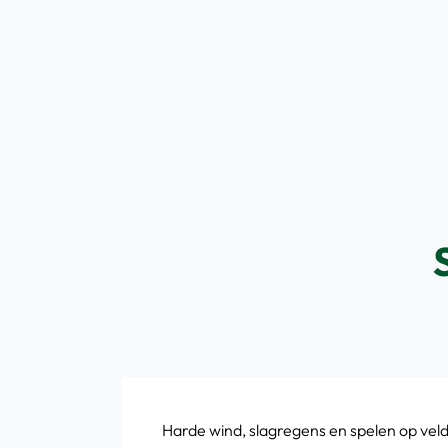
Ga
naar
inhoud
Harde wind, slagregens en spelen op vel