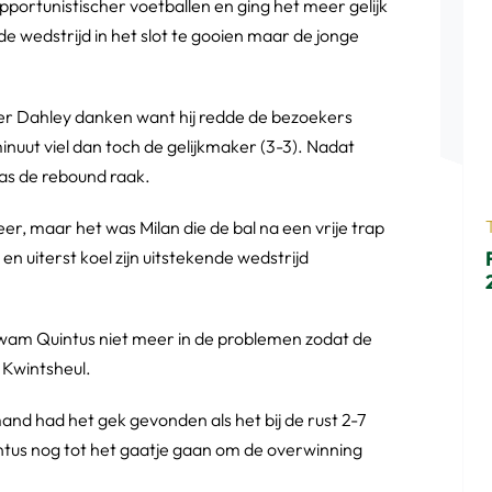
pportunistischer voetballen en ging het meer gelijk
e wedstrijd in het slot te gooien maar de jonge
r Dahley danken want hij redde de bezoekers
nuut viel dan toch de gelijkmaker (3-3). Nadat
was de rebound raak.
eer, maar het was Milan die de bal na een vrije trap
n uiterst koel zijn uitstekende wedstrijd
 kwam Quintus niet meer in de problemen zodat de
 Kwintsheul.
nd had het gek gevonden als het bij de rust 2-7
ntus nog tot het gaatje gaan om de overwinning