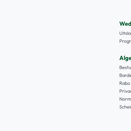
Wed
Uitsl
Prog
Alg
Best
Bard
Rabo 
Priva
Norm
Schei