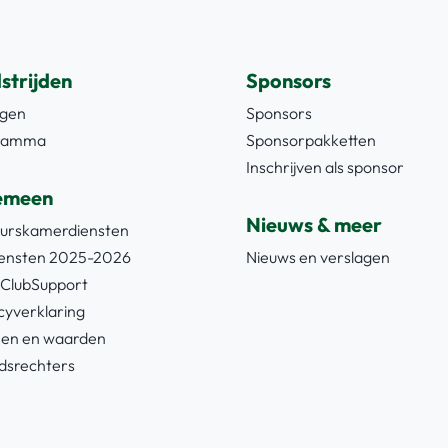
strijden
Sponsors
agen
Sponsors
ramma
Sponsorpakketten
Inschrijven als sponsor
emeen
Nieuws & meer
uurskamerdiensten
iensten 2025-2026
Nieuws en verslagen
ClubSupport
cyverklaring
en en waarden
dsrechters