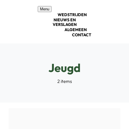
Ga
Menu
naar
WEDSTRIJDEN
inhoud
NIEUWS EN
VERSLAGEN
ALGEMEEN
CONTACT
Jeugd
2 items