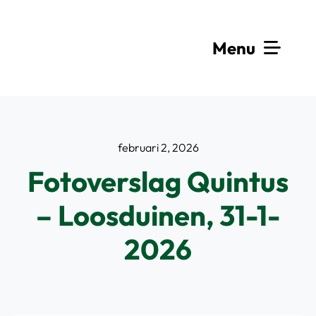
Ga
naar
Menu
inhoud
Weds
Nieuws e
februari 2, 2026
Fotoverslag Quintus
Alg
– Loosduinen, 31-1-
Co
2026