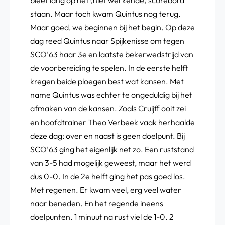
bleef lang op het (niet werkende) scorebord
staan. Maar toch kwam Quintus nog terug.
Maar goed, we beginnen bij het begin. Op deze
dag reed Quintus naar Spijkenisse om tegen
SCO’63 haar 3e en laatste bekerwedstrijd van
de voorbereiding te spelen. In de eerste helft
kregen beide ploegen best wat kansen. Met
name Quintus was echter te ongeduldig bij het
afmaken van de kansen. Zoals Cruijff ooit zei
en hoofdtrainer Theo Verbeek vaak herhaalde
deze dag: over en naast is geen doelpunt. Bij
SCO’63 ging het eigenlijk net zo. Een ruststand
van 3-5 had mogelijk geweest, maar het werd
dus 0-0. In de 2e helft ging het pas goed los.
Met regenen. Er kwam veel, erg veel water
naar beneden. En het regende ineens
doelpunten. 1 minuut na rust viel de 1-0. 2